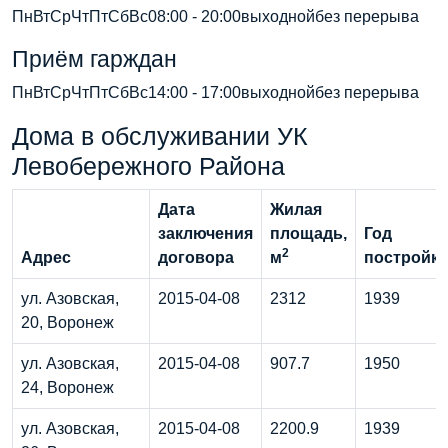
ПнВтСрЧтПтСбВс08:00 - 20:00выходнойбез перерыва
Приём гарждан
ПнВтСрЧтПтСбВс14:00 - 17:00выходнойбез перерыва
Дома в обслуживании УК
Левобережного Района
Дата
Жилая
заключения
площадь,
Год
2
Адрес
договора
м
постройк
ул. Азовская,
2015-04-08
2312
1939
20, Воронеж
ул. Азовская,
2015-04-08
907.7
1950
24, Воронеж
ул. Азовская,
2015-04-08
2200.9
1939