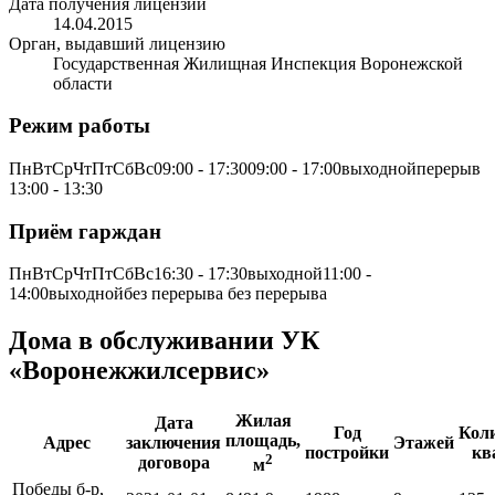
Дата получения лицензии
14.04.2015
Орган, выдавший лицензию
Государственная Жилищная Инспекция Воронежской
области
Режим работы
ПнВтСрЧтПтСбВс09:00 - 17:3009:00 - 17:00выходнойперерыв
13:00 - 13:30
Приём гарждан
ПнВтСрЧтПтСбВс16:30 - 17:30выходной11:00 -
14:00выходнойбез перерыва без перерыва
Дома в обслуживании УК
«Воронежжилсервис»
Жилая
Дата
Год
Кол
площадь,
Адрес
заключения
Этажей
постройки
кв
2
договора
м
Победы б-р,