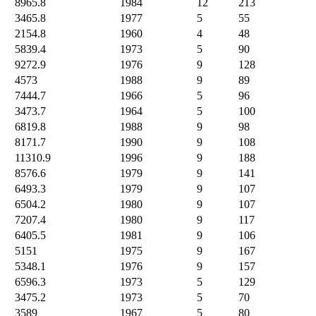
8965.8
1984
12
213
3465.8
1977
5
55
2154.8
1960
4
48
5839.4
1973
5
90
9272.9
1976
9
128
4573
1988
9
89
7444.7
1966
5
96
3473.7
1964
5
100
6819.8
1988
9
98
8171.7
1990
9
108
11310.9
1996
9
188
8576.6
1979
9
141
6493.3
1979
9
107
6504.2
1980
9
107
7207.4
1980
9
117
6405.5
1981
9
106
5151
1975
9
167
5348.1
1976
9
157
6596.3
1973
5
129
3475.2
1973
5
70
3589
1967
5
80