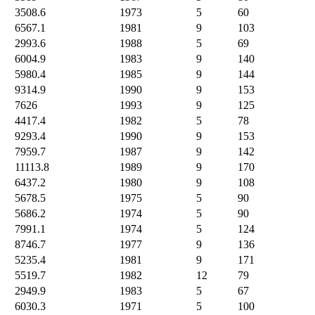
3508.6
1973
5
60
6567.1
1981
9
103
2993.6
1988
5
69
6004.9
1983
9
140
5980.4
1985
9
144
9314.9
1990
9
153
7626
1993
9
125
4417.4
1982
5
78
9293.4
1990
9
153
7959.7
1987
9
142
11113.8
1989
9
170
6437.2
1980
9
108
5678.5
1975
5
90
5686.2
1974
5
90
7991.1
1974
5
124
8746.7
1977
9
136
5235.4
1981
9
171
5519.7
1982
12
79
2949.9
1983
5
67
6030.3
1971
5
100