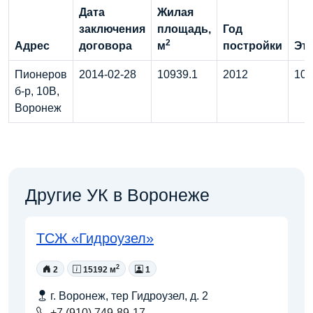
Дата
Жилая
заключения
площадь,
Год
2
Адрес
договора
м
постройки
Эт
Пионеров
2014-02-28
10939.1
2012
10
б-р, 10В,
Воронеж
Другие УК в Воронеже
ТСЖ «Гидроузел»
2
2
15192 м
1
г. Воронеж, тер Гидроузел, д. 2
+7 (910) 749-89-17