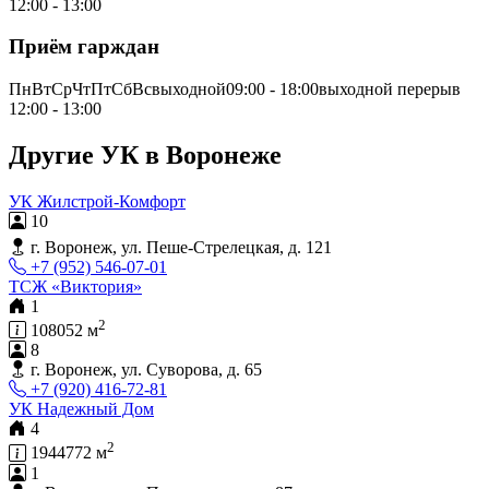
12:00 - 13:00
Приём гарждан
ПнВтСрЧтПтСбВсвыходной09:00 - 18:00выходной перерыв
12:00 - 13:00
Другие УК в Воронеже
УК Жилстрой-Комфорт
10
г. Воронеж, ул. Пеше-Стрелецкая, д. 121
+7 (952) 546-07-01
ТСЖ «Виктория»
1
2
108052 м
8
г. Воронеж, ул. Суворова, д. 65
+7 (920) 416-72-81
УК Надежный Дом
4
2
1944772 м
1