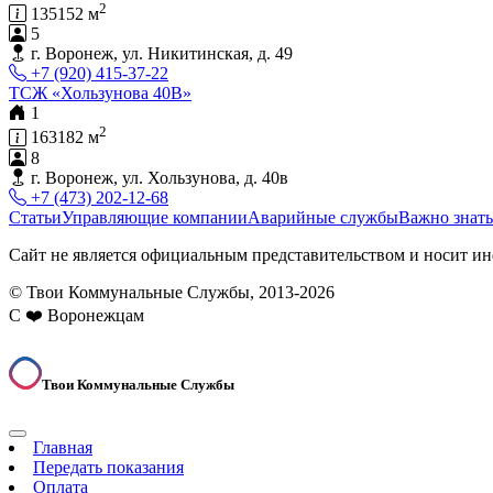
2
135152 м
5
г. Воронеж, ул. Никитинская, д. 49
+7 (920) 415-37-22
ТСЖ «Хользунова 40В»
1
2
163182 м
8
г. Воронеж, ул. Хользунова, д. 40в
+7 (473) 202-12-68
Статьи
Управляющие компании
Аварийные службы
Важно знать
Сайт не является официальным представительством и носит ин
© Твои Коммунальные Службы, 2013-2026
С ❤️ Воронежцам
Твои Коммунальные Службы
Главная
Передать показания
Оплата