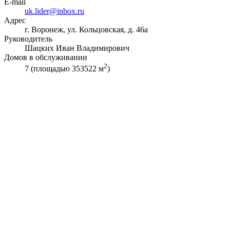
E-mail
uk.lider@inbox.ru
Адрес
г. Воронеж, ул. Кольцовская, д. 46а
Руководитель
Шацких Иван Владимирович
Домов в обслуживании
2
7 (площадью 353522 м
)