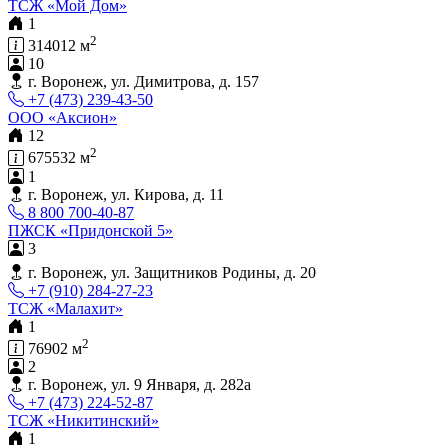
ТСЖ «Мой Дом»
1
2
314012 м
10
г. Воронеж, ул. Димитрова, д. 157
+7 (473) 239-43-50
ООО «Аксион»
12
2
675532 м
1
г. Воронеж, ул. Кирова, д. 11
8 800 700-40-87
ПЖСК «Придонской 5»
3
г. Воронеж, ул. Защитников Родины, д. 20
+7 (910) 284-27-23
ТСЖ «Малахит»
1
2
76902 м
2
г. Воронеж, ул. 9 Января, д. 282а
+7 (473) 224-52-87
ТСЖ «Никитинский»
1