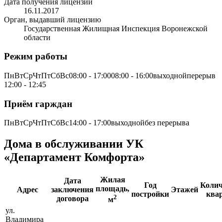
Дата получения лицензии
16.11.2017
Орган, выдавший лицензию
Государственная Жилищная Инспекция Воронежской
области
Режим работы
ПнВтСрЧтПтСбВс08:00 - 17:0008:00 - 16:00выходнойперерыв
12:00 - 12:45
Приём гарждан
ПнВтСрЧтПтСбВс14:00 - 17:00выходнойбез перерыва
Дома в обслуживании УК
«Департамент Комфорта»
Жилая
Дата
Год
Колич
площадь,
Адрес
заключения
Этажей
постройки
ква
2
договора
м
ул.
Владимира