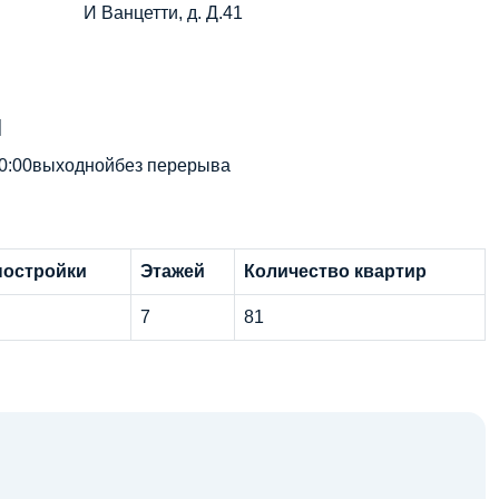
И Ванцетти, д. Д.41
н
10:00выходнойбез перерыва
постройки
Этажей
Количество квартир
7
81