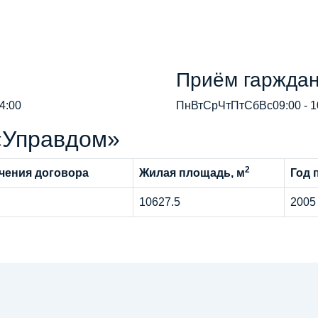
Приём гаржда
14:00
ПнВтСрЧтПтСбВс09:00 - 
«Управдом»
2
чения договора
Жилая площадь, м
Год 
10627.5
2005