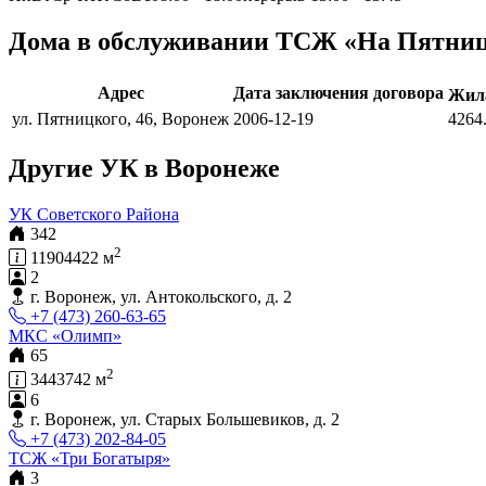
Дома в обслуживании ТСЖ «На Пятниц
Адрес
Дата заключения договора
Жила
ул. Пятницкого, 46, Воронеж
2006-12-19
4264
Другие УК в Воронеже
УК Советского Района
342
2
11904422 м
2
г. Воронеж, ул. Антокольского, д. 2
+7 (473) 260-63-65
МКС «Олимп»
65
2
3443742 м
6
г. Воронеж, ул. Старых Большевиков, д. 2
+7 (473) 202-84-05
ТСЖ «Три Богатыря»
3