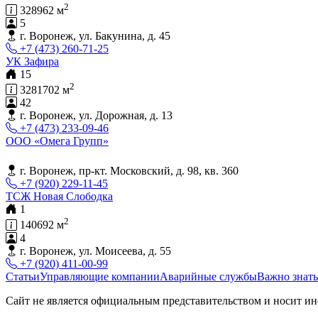
2
328962 м
5
г. Воронеж, ул. Бакунина, д. 45
+7 (473) 260-71-25
УК Зафира
15
2
3281702 м
42
г. Воронеж, ул. Дорожная, д. 13
+7 (473) 233-09-46
ООО «Омега Групп»
г. Воронеж, пр-кт. Московский, д. 98, кв. 360
+7 (920) 229-11-45
ТСЖ Новая Слободка
1
2
140692 м
4
г. Воронеж, ул. Моисеева, д. 55
+7 (920) 411-00-99
Статьи
Управляющие компании
Аварийные службы
Важно знать
Сайт не является официальным представительством и носит ин