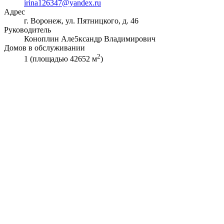
irina126347@yandex.ru
Адрес
г. Воронеж, ул. Пятницкого, д. 46
Руководитель
Коноплин Але5ксандр Владимирович
Домов в обслуживании
2
1 (площадью 42652 м
)