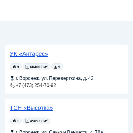
УК «Антарес»
2
9
604602 м
9
г. Воронеж, ул. Переверткина, д. 42
+7 (473) 254-70-92
ТСН «Высотка»
2
1
450522 м
г. Воронеж, ул. Сакко и Ванцетти, д. 78а