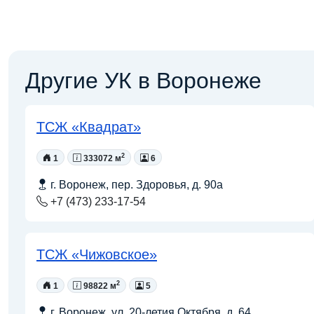
Другие УК в Воронеже
ТСЖ «Квадрат»
2
1
333072 м
6
г. Воронеж, пер. Здоровья, д. 90а
+7 (473) 233-17-54
ТСЖ «Чижовское»
2
1
98822 м
5
г. Воронеж, ул. 20-летия Октября, д. 64