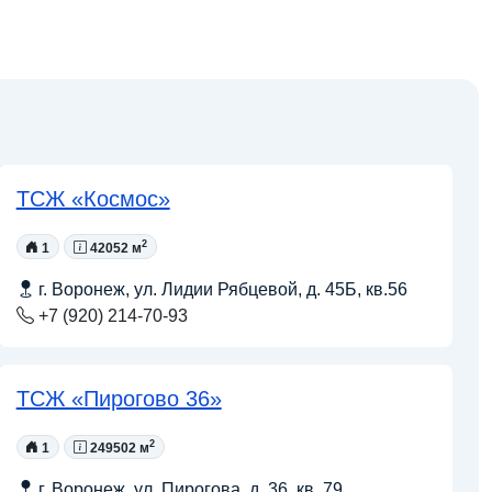
ТСЖ «Космос»
2
1
42052 м
г. Воронеж, ул. Лидии Рябцевой, д. 45Б, кв.56
+7 (920) 214-70-93
ТСЖ «Пирогово 36»
2
1
249502 м
г. Воронеж, ул. Пирогова, д. 36, кв. 79