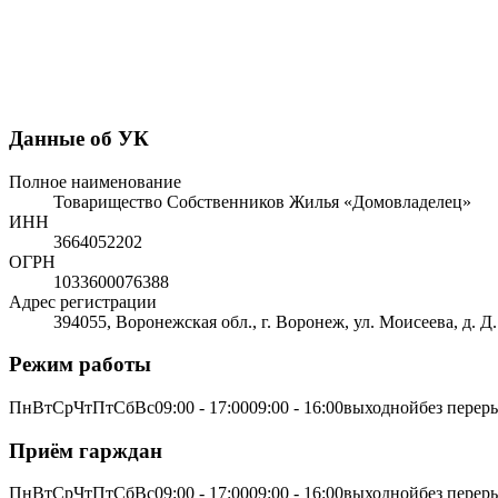
Данные об УК
Полное наименование
Товарищество Собственников Жилья «Домовладелец»
ИНН
3664052202
ОГРН
1033600076388
Адрес регистрации
394055, Воронежская обл., г. Воронеж, ул. Моисеева, д. Д.75
Режим работы
ПнВтСрЧтПтСбВс09:00 - 17:0009:00 - 16:00выходнойбез перер
Приём гарждан
ПнВтСрЧтПтСбВс09:00 - 17:0009:00 - 16:00выходнойбез перер