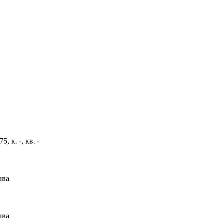
, к. -, кв. -
ыва
ыва