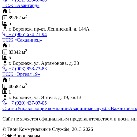
ТСЖ «Авангард»
1
2
89262 м
5
г. Воронеж, пр-кт. Ленинский, д. 144А
+7 (906) 674-21-94
ТСЖ «Сахалинец»
1
2
83342 м
5
г. Воронеж, ул. Артамонова, д. 38
+7 (903) 858-73-83
ТСЖ «Эртеля 19»
1
2
40682 м
1
г. Воронеж, ул. Эртеля, д. 19, кв.13
+7 (920) 437-97-05
Статьи
Управляющие компании
Аварийные службы
Важно знать
Сайт не является официальным представительством и носит ин
© Твои Коммунальные Службы, 2013-2026
С ❤️ Воронежцам