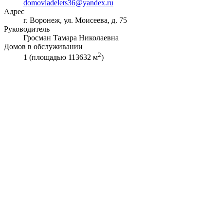
domovladelets36@yandex.ru
Адрес
г. Воронеж, ул. Моисеева, д. 75
Руководитель
Гросман Тамара Николаевна
Домов в обслуживании
2
1 (площадью 113632 м
)