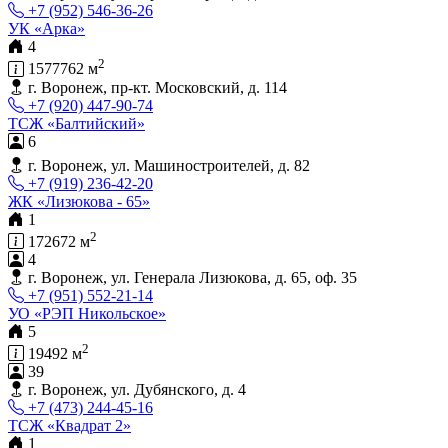
+7 (952) 546-36-26
УК «Арка»
4
2
1577762 м
г. Воронеж, пр-кт. Московский, д. 114
+7 (920) 447-90-74
ТСЖ «Балтийский»
6
г. Воронеж, ул. Машиностроителей, д. 82
+7 (919) 236-42-20
ЖК «Лизюкова - 65»
1
2
172672 м
4
г. Воронеж, ул. Генерала Лизюкова, д. 65, оф. 35
+7 (951) 552-21-14
УО «РЭП Никольское»
5
2
19492 м
39
г. Воронеж, ул. Дубянского, д. 4
+7 (473) 244-45-16
ТСЖ «Квадрат 2»
1