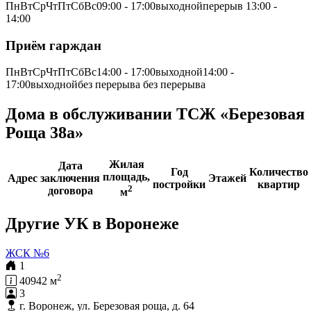
ПнВтСрЧтПтСбВс09:00 - 17:00выходнойперерыв 13:00 -
14:00
Приём гарждан
ПнВтСрЧтПтСбВс14:00 - 17:00выходной14:00 -
17:00выходнойбез перерыва без перерыва
Дома в обслуживании ТСЖ «Березовая
Роща 38а»
Жилая
Дата
Год
Количество
площадь,
Адрес
заключения
Этажей
постройки
квартир
2
договора
м
Другие УК в Воронеже
ЖСК №6
1
2
40942 м
3
г. Воронеж, ул. Березовая роща, д. 64