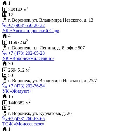
1
2
249142 м
12
г. Воронеж, ул. Владимира Невского, д. 13
+7 (903) 650-26-32
УК «Александровский Сад»
4
2
115972 м
г. Воронеж, пл. Ленина, д. 8, офис 507
+7 (473) 202-65-28
УК «Воронежжилсервис»
30
2
2694512 м
50
г. Воронеж, ул. Владимира Невского, д. 25/7
+7 (473) 202-76-54
УК «Жилуют»
15
2
1440382 м
2
г. Воронеж, ул. Курчатова, д. 26
+7 (473) 260-63-65
ТСЖ «Моисеевское»
1