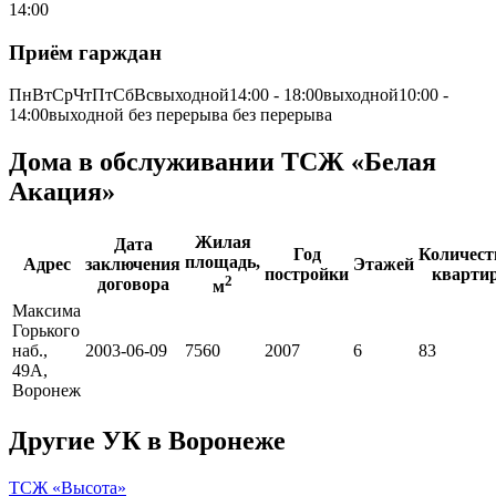
14:00
Приём гарждан
ПнВтСрЧтПтСбВсвыходной14:00 - 18:00выходной10:00 -
14:00выходной без перерыва без перерыва
Дома в обслуживании ТСЖ «Белая
Акация»
Жилая
Дата
Год
Количест
площадь,
Адрес
заключения
Этажей
постройки
кварти
2
договора
м
Максима
Горького
наб.,
2003-06-09
7560
2007
6
83
49А,
Воронеж
Другие УК в Воронеже
ТСЖ «Высота»