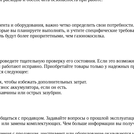
ента и оборудования, важно четко определить свои потребности
торые вы планируете выполнять, и учтите специфические требова
ель будут более приоритетными, чем газонокосилка.
оведите тщательную проверку его состояния. Если это возможно
и работают исправно. Приобретайте товары только у надежных 
ся следующее:
, чтобы избежать дополнительных затрат.
нос аккумулятора, если он есть.
жавчины или острых зазубрин.
бщаться с продавцом. Задавайте вопросы о прошлой эксплуатац
ты или замены комплектующих. Чем больше информации вы получ
бщения с продавцом, инструмент или оборудование оказываются 