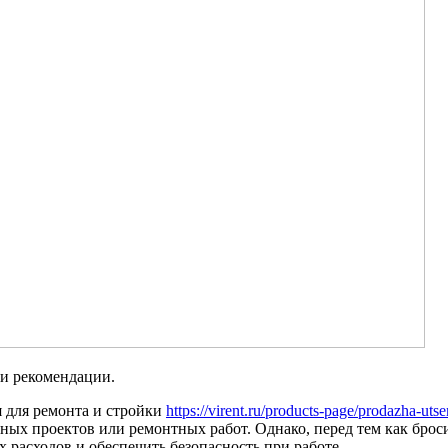
 и рекомендации.
 для ремонта и стройки
https://virent.ru/products-page/prodazha-ut
ных проектов или ремонтных работ. Однако, перед тем как бро
 расходов и обеспечить безопасность при работе.